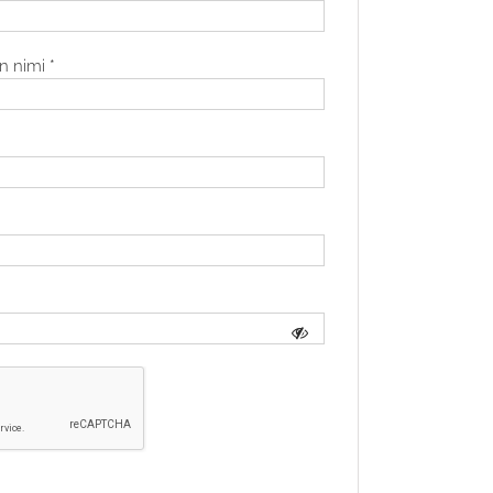
en nimi
*
n
aan