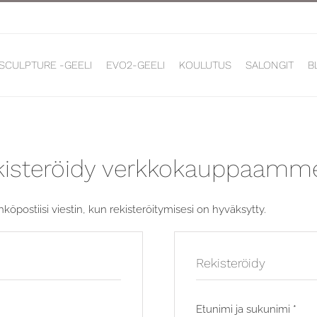
 SCULPTURE -GEELI
EVO2-GEELI
KOULUTUS
SALONGIT
B
rekisteröidy verkkokauppaamm
köpostiisi viestin, kun rekisteröitymisesi on hyväksytty.
Rekisteröidy
taan
Etunimi ja sukunimi
*