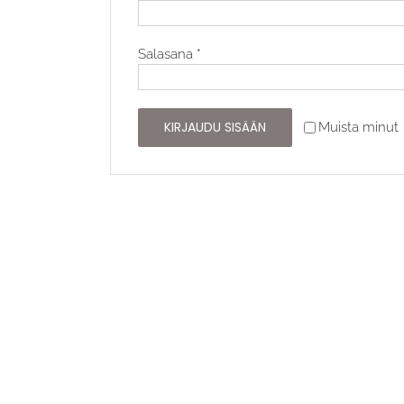
Vaaditaan
Salasana
*
KIRJAUDU SISÄÄN
Muista minut