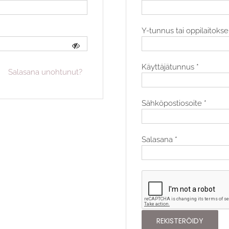
Y-tunnus tai oppilaitoks
Vaaditaa
Käyttäjätunnus
*
Salasana unohtunut?
Vaadit
Sähköpostiosoite
*
Vaaditaan
Salasana
*
REKISTERÖIDY