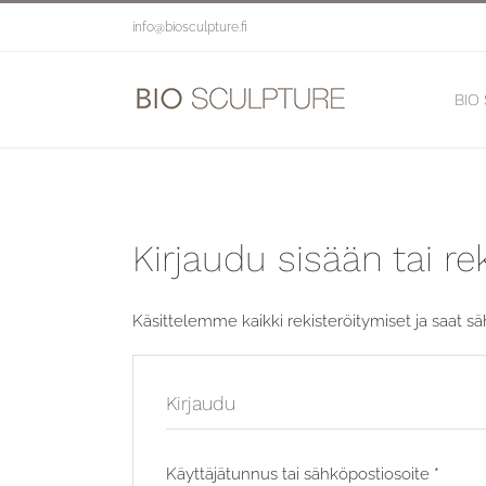
Skip
info@biosculpture.fi
to
content
BIO
Kirjaudu sisään tai 
Käsittelemme kaikki rekisteröitymiset ja saat säh
Kirjaudu
Vaadi
Käyttäjätunnus tai sähköpostiosoite
*