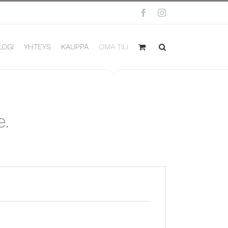
Facebook
Instagram
LOGI
YHTEYS
KAUPPA
OMA TILI
e.