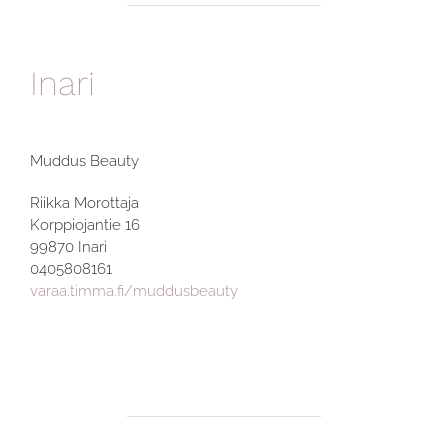
Inari
Muddus Beauty
Riikka Morottaja
Korppiojantie 16
99870 Inari
0405808161
varaa.timma.fi/muddusbeauty