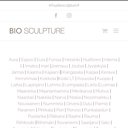
Skip
info@biosculpture.fi
to
content
Facebook
Instagram
Aura
|
Espoo
|
Eura
|
Forssa
|
Helsinki
|
Huittinen
|
Härmä
|
Ii
|
Imatra
|
Inari
|
Joensuu
|
Joutsa
|
Jyväskylä
|
Jämsä
|
Kaarina
|
Kajaani
||
Kangasala
|
Karjaa
|
Kerava
|
Keminmaa
|
Kokkola
|
Koski LT
|
Kouvola
|
Kuopio
|
Laihia
|
Lapinjärvi
|
Lehmo
|
Lempäälä
|
Lieto
|
Loimaa
|
Maaninka
|
Maarianhamina
|
Merikarvia
|
Muhos
|
Naantali
|
Nakkila
|
Narva
|
Nokia
|
Noormarkku
|
Nousiainen
|
Nummela
|
Orivesi
|
Oulu
|
Paimio
|
Parainen
|
Pirkkala
|
Pori
|
Porvoo
|
Punkalaidun
|
Puolanka
|
Pälkäne
|
Raahe
|
Rauma
|
Riihikoski
|
Riihimäki
|
Rovaniemi
|
Saarijärvi
|
Salo
|