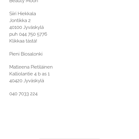
Beauty Moon
Siiri Hiekkala
Jontikka 2
40100 Jyväskylä
puh 044 750 5776
Klikkaa tästä!
Pieni Biosalonki
Matleena Pietiläinen
Kalliolantie 4 b as 1
40420 Jyväskylä
040 7033 224