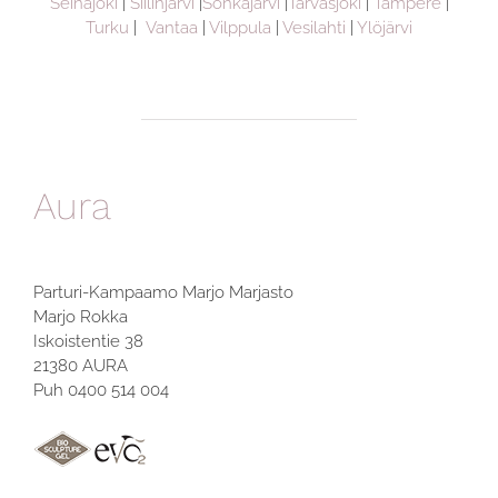
Seinäjoki
|
Siilinjärvi
|
Sonkajärvi
|
Tarvasjoki
|
Tampere
|
Turku
|
Vantaa
|
Vilppula
|
Vesilahti
|
Ylöjärvi
Aura
Parturi-Kampaamo Marjo Marjasto
Marjo Rokka
Iskoistentie 38
21380 AURA
Puh 0400 514 004