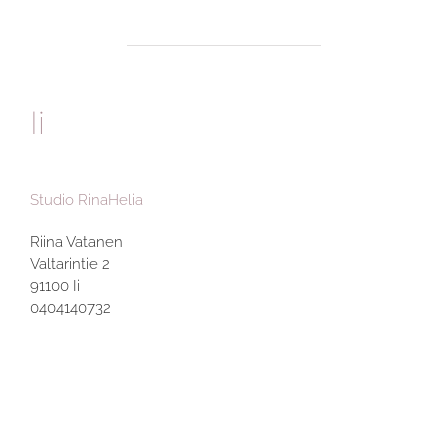
Ii
Studio RinaHelia
Riina Vatanen
Valtarintie 2
91100 Ii
0404140732