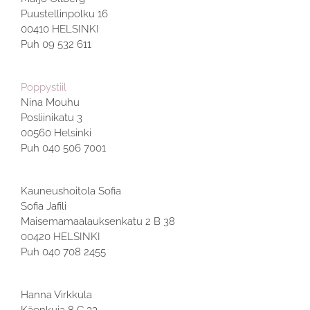
Puustellinpolku 16
00410 HELSINKI
Puh 09 532 611
Poppystiil
Nina Mouhu
Posliinikatu 3
00560 Helsinki
Puh 040 506 7001
Kauneushoitola Sofia
Sofia Jafili
Maisemamaalauksenkatu 2 B 38
00420 HELSINKI
Puh 040 708 2455
Hanna Virkkula
Käenkuja 8 C 33