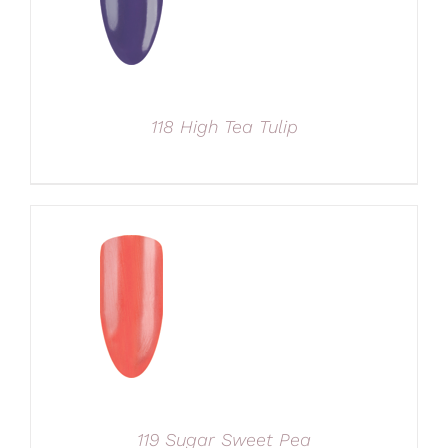
118 High Tea Tulip
119 Sugar Sweet Pea