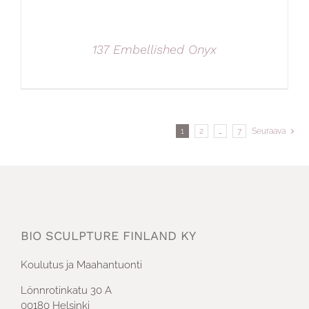
137 Embellished Onyx
1
2
…
7
Seuraava
BIO SCULPTURE FINLAND KY
Koulutus ja Maahantuonti
Lönnrotinkatu 30 A
00180 Helsinki