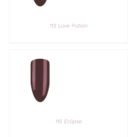
113 Love Potion
115 Eclipse