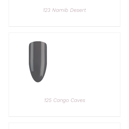
123 Namib Desert
125 Cango Caves