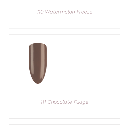
110 Watermelon Freeze
111 Chocolate Fudge