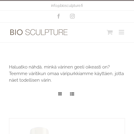
Skip
info@biosculpture.fi
to
content
Facebook
Instagram
Haluatko nähdä, minkä värinen geeli oikeasti on?
Teemme väritikun omaa väripurkkiamme käyttäen, jotta
näet todellisen värin.