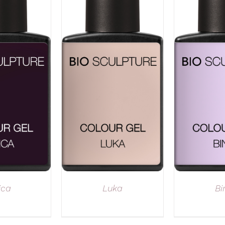
ica
Luka
Bi