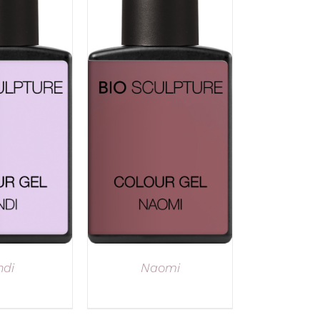
ndi
Naomi