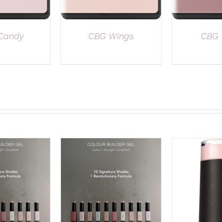
Candy
CBG Wings
CBG 