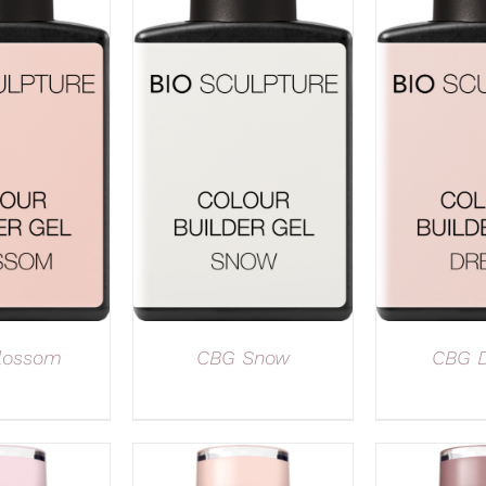
lossom
CBG Snow
CBG 