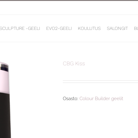
 SCULPTURE -GEELI
EVO2-GEELI
KOULUTUS
SALONGIT
B
CBG Kiss
Osasto:
Colour Builder geelit