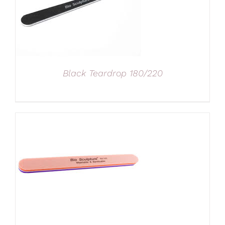
Black Teardrop 180/220