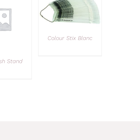
Colour Stix Blanc
ish Stand