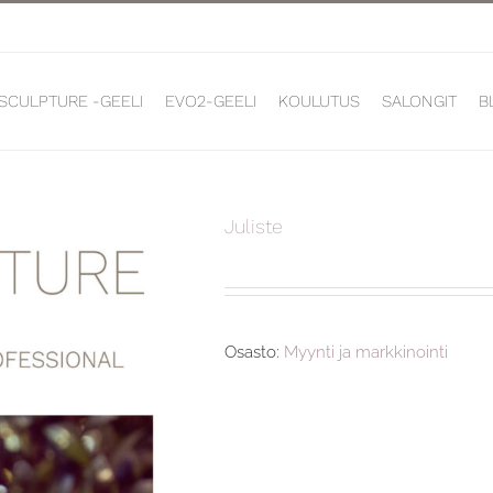
 SCULPTURE -GEELI
EVO2-GEELI
KOULUTUS
SALONGIT
B
Juliste
Osasto:
Myynti ja markkinointi