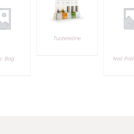
Tuoteteline
ic Bag
Nail Pol