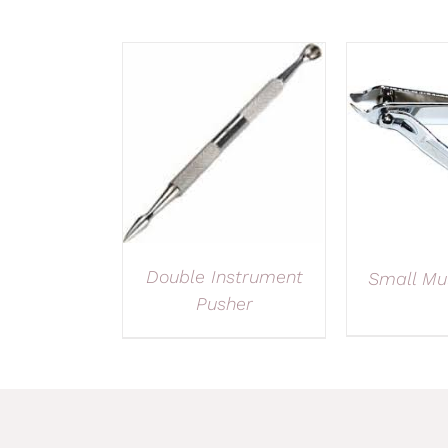
Double Instrument
Small Mul
Pusher