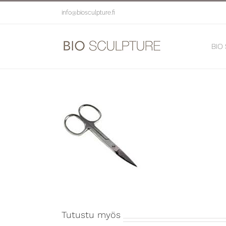
Skip
info@biosculpture.fi
to
content
BIO
Tutustu myös