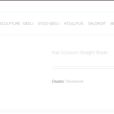
 SCULPTURE -GEELI
EVO2-GEELI
KOULUTUS
SALONGIT
B
Nail Scissors Straight Blade
Osasto:
Tarvikkeet