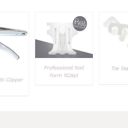
Professional Nail
Toe Se
Form 152kpl
ti Clipper