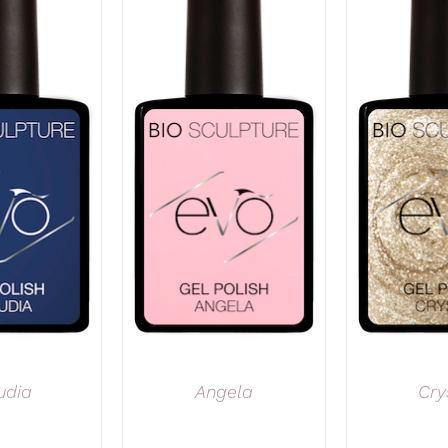
udia
Angela
Cry