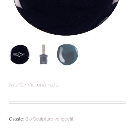
Nro 127 Victoria Falls
Osasto:
Bio Sculpture värigeelit