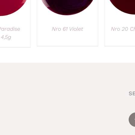
Paradise
Nro 61 Violet
Nro 20 Ch
 4,5g
S