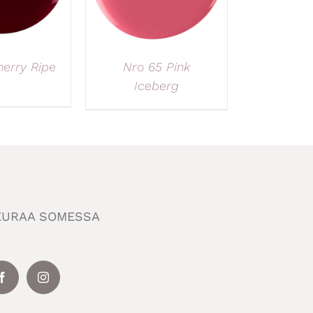
erry Ripe
Nro 65 Pink
Iceberg
EURAA SOMESSA