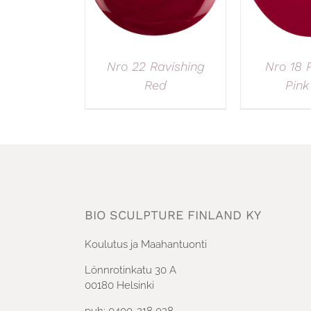
Nro 22 Ravishing
Nro 18 
Red
Pink
BIO SCULPTURE FINLAND KY
Koulutus ja Maahantuonti
Lönnrotinkatu 30 A
00180 Helsinki