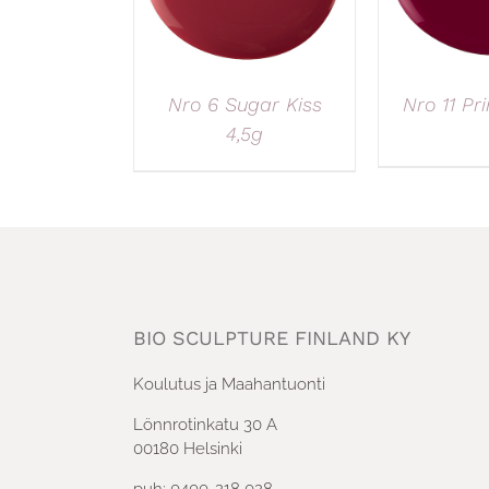
Nro 6 Sugar Kiss
Nro 11 Pr
4,5g
BIO SCULPTURE FINLAND KY
Koulutus ja Maahantuonti
Lönnrotinkatu 30 A
00180 Helsinki