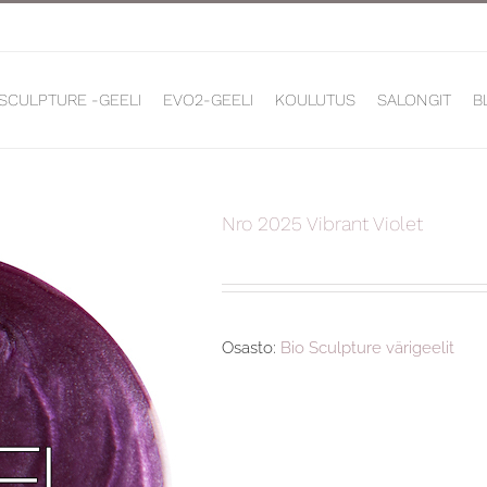
 SCULPTURE -GEELI
EVO2-GEELI
KOULUTUS
SALONGIT
B
Nro 2025 Vibrant Violet
Osasto:
Bio Sculpture värigeelit