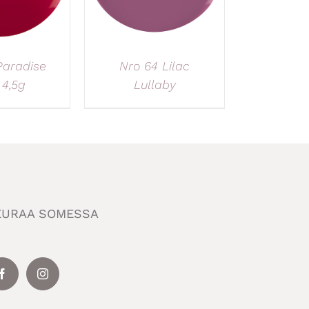
Paradise
Nro 64 Lilac
 4,5g
Lullaby
EURAA SOMESSA