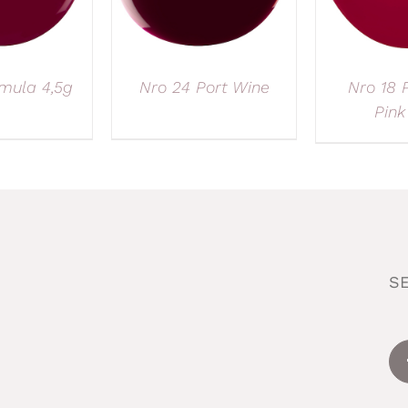
imula 4,5g
Nro 24 Port Wine
Nro 18 
Pink
S