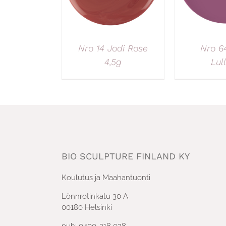
Nro 14 Jodi Rose
Nro 64
4,5g
Lul
BIO SCULPTURE FINLAND KY
Koulutus ja Maahantuonti
Lönnrotinkatu 30 A
00180 Helsinki