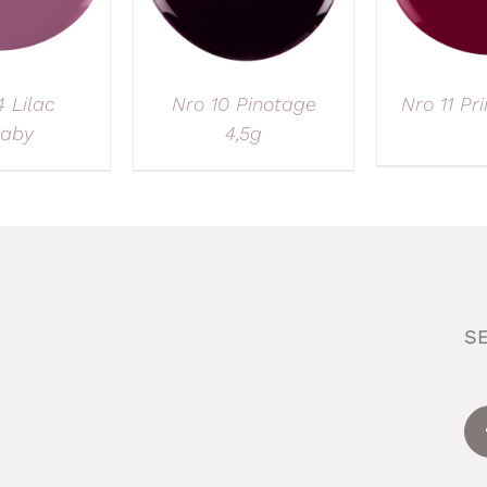
 Lilac
Nro 10 Pinotage
Nro 11 Pr
laby
4,5g
S