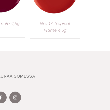
imula 4,5g
Nro 17 Tropical
Flame 4,5g
EURAA SOMESSA