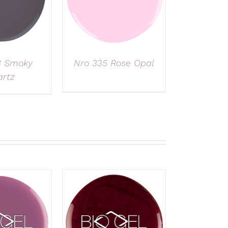
3 Smoky
Nro 335 Rose Opal
rtz