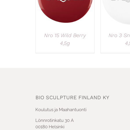
Nro 15 Wild Berry
Nro 3 Sn
4,5g
4,
BIO SCULPTURE FINLAND KY
Koulutus ja Maahantuonti
Lönnrotinkatu 30 A
00180 Helsinki