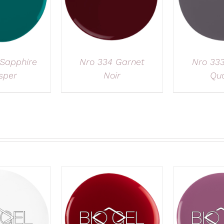
Sapphire
Nro 334 Garnet
Nro 33
sper
Noir
Qua