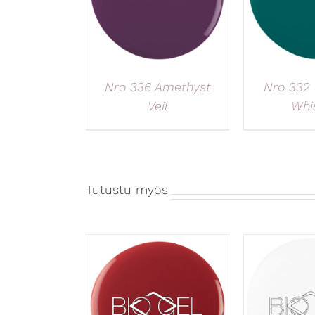
Nro 336 Amethyst
Nro 332 
Veil
Whi
Tutustu myös