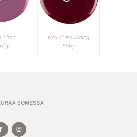
 Lilac
Nro 21 Ravishing
laby
Ruby
EURAA SOMESSA