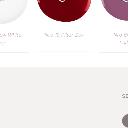
ow White
Nro 19 Pillar Box
Nro 64
5g
Lul
S