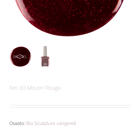
Nro 63 Moulin Rouge
Osasto:
Bio Sculpture värigeelit