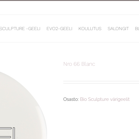
 SCULPTURE -GEELI
EVO2-GEELI
KOULUTUS
SALONGIT
B
Nro 66 Blanc
Osasto:
Bio Sculpture värigeelit