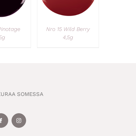
Pinotage
Nro 15 Wild Berry
5g
4,5g
EURAA SOMESSA