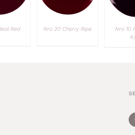
Real Red
Nro 20 Cherry Ripe
Nro 10 
4,
S