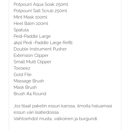
Potpourri Aqua Soak 250ml
Potpourri Salt Scrub 250ml
Mint Mask 100ml
Heel Balm 100ml
Spatula
Pedi-Paddle Large
4kpl Pedi -Paddle Large Refill
Double Instrument Pusher
Extension Clipper
Small Multi Clipper
Toeseez
Gold File
Massage Brush
Mask Brush
Brush #4 Round
Jos tilaat paketin essun kanssa, ilmoita haluamasi
essun väri lisätiedoissa.
Vaihtoehdot musta, valkoinen ja burgundi.