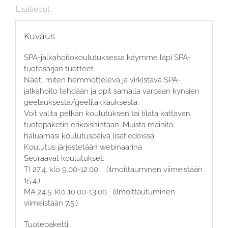
Lisätiedot
Kuvaus
SPA-jalkahoitokoulutuksessa käymme läpi SPA-
tuotesarjan tuotteet.
Näet, miten hemmotteleva ja virkistävä SPA-
jalkahoito tehdään ja opit samalla varpaan kynsien
geelauksesta/geelilakkauksesta.
Voit valita pelkän koulutuksen tai tilata kattavan
tuotepaketin erikoishintaan. Muista mainita
haluamasi koulutuspäivä lisätiedoissa.
Koulutus järjestetään webinaarina.
Seuraavat koulutukset:
TI 27.4. klo 9.00-12.00 (ilmoittauminen viimeistään
15.4.)
MA 24.5. klo 10.00-13.00 (ilmoittautuminen
viimeistään 7.5.)
Tuotepaketti: