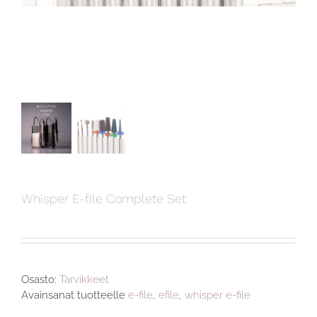
Whisper E-file Complete Set
Osasto:
Tarvikkeet
Avainsanat tuotteelle
e-file
,
efile
,
whisper e-file