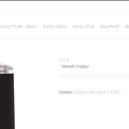
 SCULPTURE -GEELI
EVO2-GEELI
KOULUTUS
SALONGIT
B
Yulia
Varasto loppu
Osasto:
Colour Gel 12ml *UUSI*