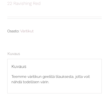
22 Ravishing Red
Osasto:
Väritikut
Kuvaus
Kuvaus
Teemme väritikun geelillä tilauksesta, jotta voit
nähdä todellisen värin.