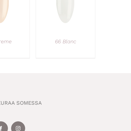
reme
66 Blanc
EURAA SOMESSA