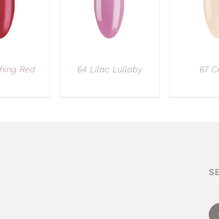
hing Red
64 Lilac Lullaby
67 C
S