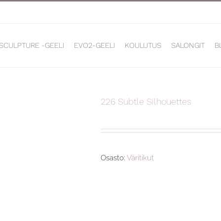
 SCULPTURE -GEELI
EVO2-GEELI
KOULUTUS
SALONGIT
B
226 Subtle Silhouettes
Osasto:
Väritikut