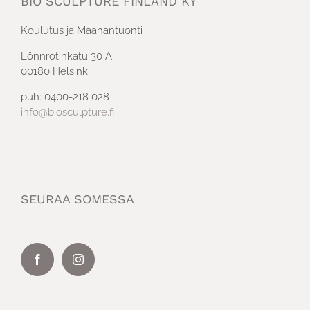
BIO SCULPTURE FINLAND KY
Koulutus ja Maahantuonti
Lönnrotinkatu 30 A
00180 Helsinki
puh: 0400-218 028
info@biosculpture.fi
SEURAA SOMESSA