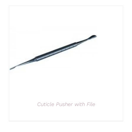
Cuticle Pusher with File