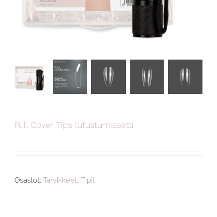
Full Cover Tips tutustumissetti
Osastot:
Tarvikkeet
,
Tipit