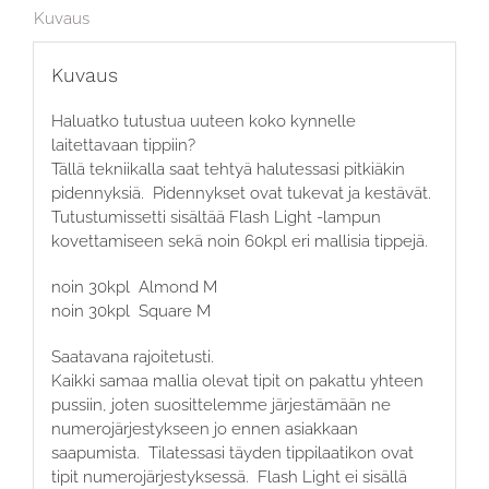
Kuvaus
Kuvaus
Haluatko tutustua uuteen koko kynnelle
laitettavaan tippiin?
Tällä tekniikalla saat tehtyä halutessasi pitkiäkin
pidennyksiä. Pidennykset ovat tukevat ja kestävät.
Tutustumissetti sisältää Flash Light -lampun
kovettamiseen sekä noin 60kpl eri mallisia tippejä.
noin 30kpl Almond M
noin 30kpl Square M
Saatavana rajoitetusti.
Kaikki samaa mallia olevat tipit on pakattu yhteen
pussiin, joten suosittelemme järjestämään ne
numerojärjestykseen jo ennen asiakkaan
saapumista. Tilatessasi täyden tippilaatikon ovat
tipit numerojärjestyksessä. Flash Light ei sisällä