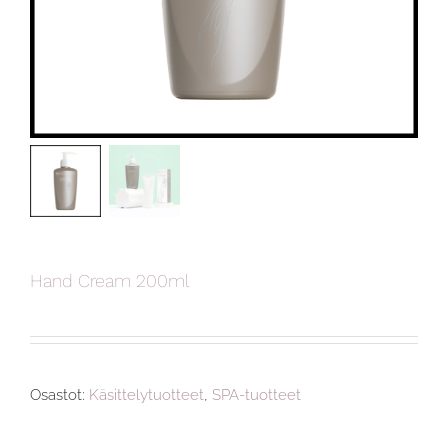
Hand Cream 200ml
Osastot:
Käsittelytuotteet
,
SPA-tuotteet