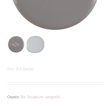
Nro 154 Bette
Osasto:
Bio Sculpture värigeelit