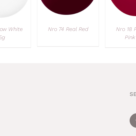
ow White
Nro 74 Real Red
Nro 18 
5g
Pink
S