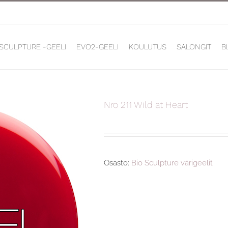
 SCULPTURE -GEELI
EVO2-GEELI
KOULUTUS
SALONGIT
B
Nro 211 Wild at Heart
Osasto:
Bio Sculpture värigeelit