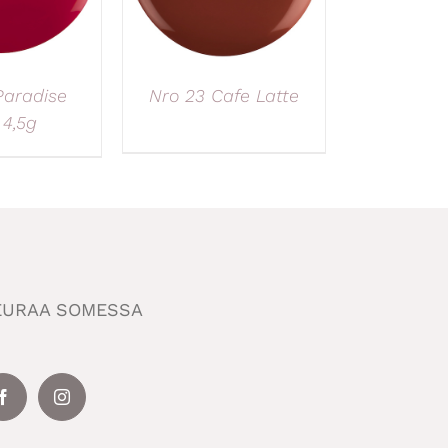
Paradise
Nro 23 Cafe Latte
 4,5g
EURAA SOMESSA