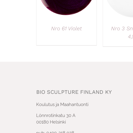
Nro 61 Violet
Nro 3 Sn
4,
BIO SCULPTURE FINLAND KY
Koulutus ja Maahantuonti
Lönnrotinkatu 30 A
00180 Helsinki