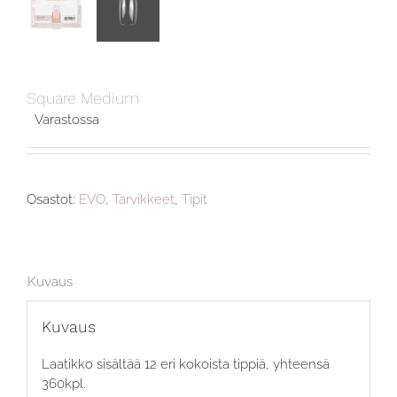
Square Medium
Varastossa
Osastot:
EVO
,
Tarvikkeet
,
Tipit
Kuvaus
Kuvaus
Laatikko sisältää 12 eri kokoista tippiä, yhteensä
360kpl.