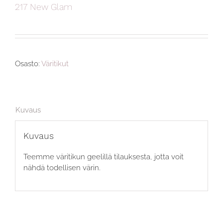
217 New Glam
Osasto:
Väritikut
Kuvaus
Kuvaus
Teemme väritikun geelillä tilauksesta, jotta voit
nähdä todellisen värin.