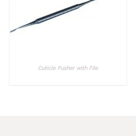
Cuticle Pusher with File